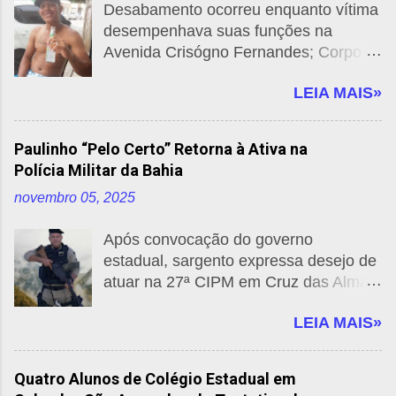
Desabamento ocorreu enquanto vítima
desempenhava suas funções na
Avenida Crisógno Fernandes; Corpo
de Bombeiros e SAMU foram
LEIA MAIS»
acionados, mas não conseguiram
salvá-lo. Por: Cruz das Almas News
Um trágico acidente de trabalho
Paulinho “Pelo Certo” Retorna à Ativa na
resultou na morte de um trabalhador
Polícia Militar da Bahia
em Cruz das Almas, na manhã desta
novembro 05, 2025
sexta-feira (31). O incidente
aconteceu na Avenida Crisógno
Após convocação do governo
Fernandes, quando um pedaço de laje
estadual, sargento expressa desejo de
desabou, atingindo o homem enquanto
atuar na 27ª CIPM em Cruz das Almas
ele realizava suas atividades. De
Por: Cruz das Almas News -
acordo com informações preliminares,
LEIA MAIS»
JornalZero75 Foto montagem: Cruz
o trabalhador, identificado como
Das Almas News O 1º sargento
Jeronimo Amor Divino de Souza ,
Paulinho, conhecido por sua dedicação
conhecido como Gel, foi surpreendido
Quatro Alunos de Colégio Estadual em
e comprometimento durante anos de
pelo desabamento, ficando soterrado