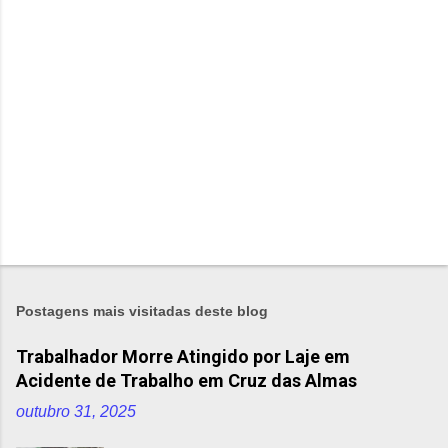
e
n
t
á
r
i
o
s
Postagens mais visitadas deste blog
Trabalhador Morre Atingido por Laje em
Acidente de Trabalho em Cruz das Almas
outubro 31, 2025