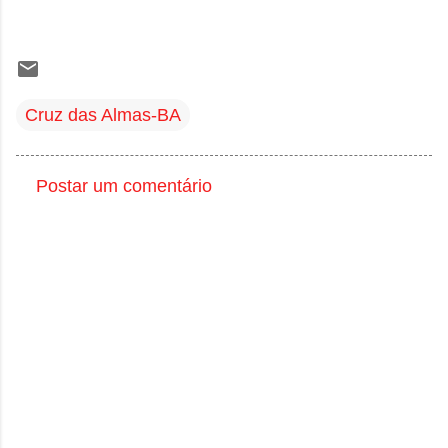
Cruz das Almas-BA
Postar um comentário
C
o
m
e
n
t
á
r
i