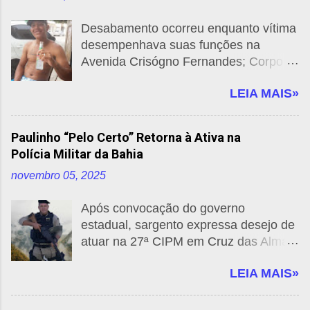
Desabamento ocorreu enquanto vítima
desempenhava suas funções na
Avenida Crisógno Fernandes; Corpo
de Bombeiros e SAMU foram
LEIA MAIS»
acionados, mas não conseguiram
salvá-lo. Por: Cruz das Almas News
Um trágico acidente de trabalho
Paulinho “Pelo Certo” Retorna à Ativa na
resultou na morte de um trabalhador
Polícia Militar da Bahia
em Cruz das Almas, na manhã desta
novembro 05, 2025
sexta-feira (31). O incidente
aconteceu na Avenida Crisógno
Após convocação do governo
Fernandes, quando um pedaço de laje
estadual, sargento expressa desejo de
desabou, atingindo o homem enquanto
atuar na 27ª CIPM em Cruz das Almas
ele realizava suas atividades. De
Por: Cruz das Almas News -
acordo com informações preliminares,
LEIA MAIS»
JornalZero75 Foto montagem: Cruz
o trabalhador, identificado como
Das Almas News O 1º sargento
Jeronimo Amor Divino de Souza ,
Paulinho, conhecido por sua dedicação