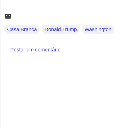
Casa Branca
Donald Trump
Washington
Postar um comentário
C
o
m
e
n
t
á
r
i
o