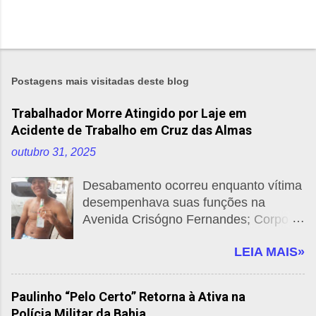
s
Postagens mais visitadas deste blog
Trabalhador Morre Atingido por Laje em
Acidente de Trabalho em Cruz das Almas
outubro 31, 2025
Desabamento ocorreu enquanto vítima
desempenhava suas funções na
Avenida Crisógno Fernandes; Corpo
de Bombeiros e SAMU foram
LEIA MAIS»
acionados, mas não conseguiram
salvá-lo. Por: Cruz das Almas News
Um trágico acidente de trabalho
Paulinho “Pelo Certo” Retorna à Ativa na
resultou na morte de um trabalhador
Polícia Militar da Bahia