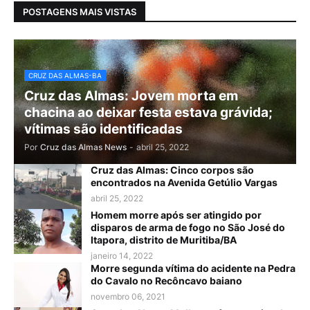
POSTAGENS MAIS VISTAS
CRUZ DAS ALMAS-BA
Cruz das Almas: Jovem morta em
chacina ao deixar festa estava grávida;
vítimas são identificadas
Por
Cruz das Almas News
-
abril 25, 2022
Cruz das Almas: Cinco corpos são
encontrados na Avenida Getúlio Vargas
abril 25, 2022
Homem morre após ser atingido por
disparos de arma de fogo no São José do
Itapora, distrito de Muritiba/BA
janeiro 14, 2022
Morre segunda vítima do acidente na Pedra
do Cavalo no Recôncavo baiano
novembro 06, 2021