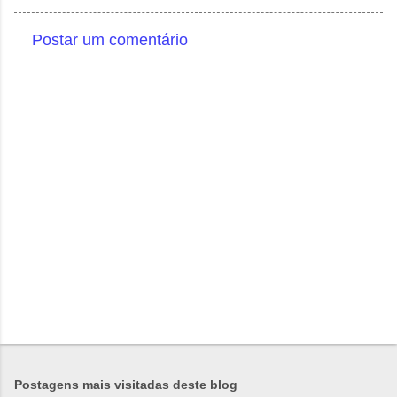
Postar um comentário
C
o
m
e
n
t
á
r
i
o
s
Postagens mais visitadas deste blog