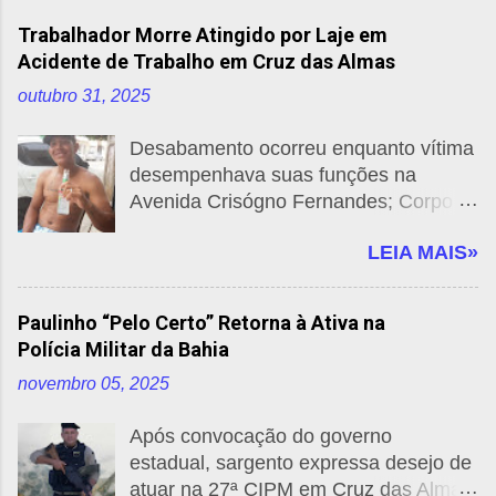
Trabalhador Morre Atingido por Laje em
Acidente de Trabalho em Cruz das Almas
outubro 31, 2025
Desabamento ocorreu enquanto vítima
desempenhava suas funções na
Avenida Crisógno Fernandes; Corpo
de Bombeiros e SAMU foram
LEIA MAIS»
acionados, mas não conseguiram
salvá-lo. Por: Cruz das Almas News
Um trágico acidente de trabalho
Paulinho “Pelo Certo” Retorna à Ativa na
resultou na morte de um trabalhador
Polícia Militar da Bahia
em Cruz das Almas, na manhã desta
novembro 05, 2025
sexta-feira (31). O incidente
aconteceu na Avenida Crisógno
Após convocação do governo
Fernandes, quando um pedaço de laje
estadual, sargento expressa desejo de
desabou, atingindo o homem enquanto
atuar na 27ª CIPM em Cruz das Almas
ele realizava suas atividades. De